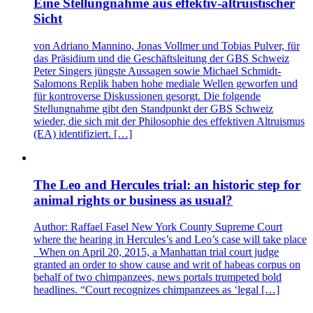
Eine Stellungnahme aus effektiv-altruistischer
Sicht
von Adriano Mannino, Jonas Vollmer und Tobias Pulver, für
das Präsidium und die Geschäftsleitung der GBS Schweiz
Peter Singers jüngste Aussagen sowie Michael Schmidt-
Salomons Replik haben hohe mediale Wellen geworfen und
für kontroverse Diskussionen gesorgt. Die folgende
Stellungnahme gibt den Standpunkt der GBS Schweiz
wieder, die sich mit der Philosophie des effektiven Altruismus
(EA) identifiziert. […]
The Leo and Hercules trial: an historic step for
animal rights or business as usual?
Author: Raffael Fasel New York County Supreme Court
where the hearing in Hercules’s and Leo’s case will take place
When on April 20, 2015, a Manhattan trial court judge
granted an order to show cause and writ of habeas corpus on
behalf of two chimpanzees, news portals trumpeted bold
headlines. “Court recognizes chimpanzees as ‘legal […]