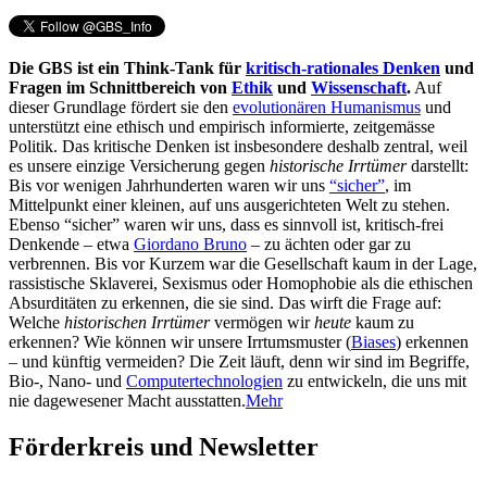
Die GBS ist ein Think-Tank für
kritisch-rationales Denken
und
Fragen im Schnittbereich von
Ethik
und
Wissenschaft
.
Auf
dieser Grundlage fördert sie den
evolutionären Humanismus
und
unterstützt eine ethisch und empirisch informierte, zeitgemässe
Politik. Das kritische Denken ist insbesondere deshalb zentral, weil
es unsere einzige Versicherung gegen
historische Irrtümer
darstellt:
Bis vor wenigen Jahrhunderten waren wir uns
“sicher”
, im
Mittelpunkt einer kleinen, auf uns ausgerichteten Welt zu stehen.
Ebenso “sicher” waren wir uns, dass es sinnvoll ist, kritisch-frei
Denkende – etwa
Giordano Bruno
– zu ächten oder gar zu
verbrennen. Bis vor Kurzem war die Gesellschaft kaum in der Lage,
rassistische Sklaverei, Sexismus oder Homophobie als die ethischen
Absurditäten zu erkennen, die sie sind. Das wirft die Frage auf:
Welche
historischen Irrtümer
vermögen wir
heute
kaum zu
erkennen? Wie können wir unsere Irrtumsmuster (
Biases
) erkennen
– und künftig vermeiden? Die Zeit läuft, denn wir sind im Begriffe,
Bio-, Nano- und
Computertechnologien
zu entwickeln, die uns mit
nie dagewesener Macht ausstatten.
Mehr
Förderkreis und Newsletter