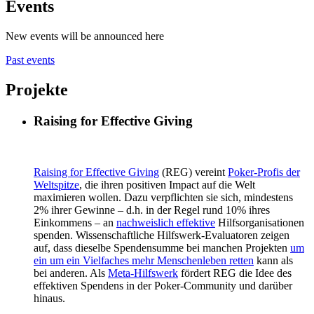
Events
New events will be announced here
Past events
Projekte
Raising for Effective Giving
Raising for Effective Giving
(REG) vereint
Poker-Profis der
Weltspitze
, die ihren positiven Impact auf die Welt
maximieren wollen. Dazu verpflichten sie sich, mindestens
2% ihrer Gewinne – d.h. in der Regel rund 10% ihres
Einkommens – an
nachweislich effektive
Hilfsorganisationen
spenden. Wissenschaftliche Hilfswerk-Evaluatoren zeigen
auf, dass dieselbe Spendensumme bei manchen Projekten
um
ein um ein Vielfaches mehr Menschenleben retten
kann als
bei anderen. Als
Meta-Hilfswerk
fördert REG die Idee des
effektiven Spendens in der Poker-Community und darüber
hinaus.