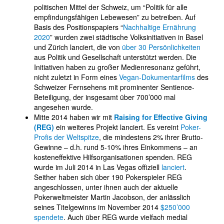
politischen Mittel der Schweiz, um “Politik für alle
empfindungsfähigen Lebewesen” zu betreiben. Auf
Basis des Positionspapiers “
Nachhaltige Ernährung
2020
” wurden zwei städtische Volksinitiativen in Basel
und Zürich lanciert, die von
über 30 Persönlichkeiten
aus Politik und Gesellschaft unterstützt werden. Die
Initiativen haben zu großer Medienresonanz geführt,
nicht zuletzt in Form eines
Vegan-Dokumentarfilms
des
Schweizer Fernsehens mit prominenter Sentience-
Beteiligung, der insgesamt über 700’000 mal
angesehen wurde.
Mitte 2014 haben wir mit
Raising for Effective Giving
(REG)
ein weiteres Projekt lanciert. Es vereint
Poker-
Profis der Weltspitze
, die mindestens 2% ihrer Brutto-
Gewinne – d.h. rund 5-10% ihres Einkommens – an
kosteneffektive Hilfsorganisationen spenden. REG
wurde im Juli 2014 in Las Vegas offiziell
lanciert
.
Seither haben sich über 190 Pokerspieler REG
angeschlossen, unter ihnen auch der aktuelle
Pokerweltmeister Martin Jacobson, der anlässlich
seines Titelgewinns im November 2014
$250’000
spendete
. Auch über REG wurde vielfach medial