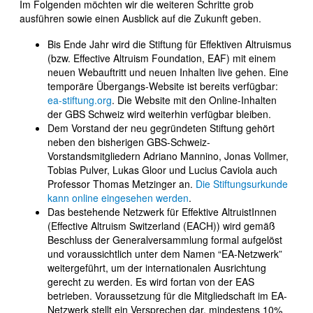
Im Folgenden möchten wir die weiteren Schritte grob
ausführen sowie einen Ausblick auf die Zukunft geben.
Bis Ende Jahr wird die Stiftung für Effektiven Altruismus
(bzw. Effective Altruism Foundation, EAF) mit einem
neuen Webauftritt und neuen Inhalten live gehen. Eine
temporäre Übergangs-Website ist bereits verfügbar:
ea-stiftung.org
. Die Website mit den Online-Inhalten
der GBS Schweiz wird weiterhin verfügbar bleiben.
Dem Vorstand der neu gegründeten Stiftung gehört
neben den bisherigen GBS-Schweiz-
Vorstandsmitgliedern Adriano Mannino, Jonas Vollmer,
Tobias Pulver, Lukas Gloor und Lucius Caviola auch
Professor Thomas Metzinger an.
Die Stiftungsurkunde
kann online eingesehen werden
.
Das bestehende Netzwerk für Effektive AltruistInnen
(Effective Altruism Switzerland (EACH)) wird gemäß
Beschluss der Generalversammlung formal aufgelöst
und voraussichtlich unter dem Namen “EA-Netzwerk”
weitergeführt, um der internationalen Ausrichtung
gerecht zu werden. Es wird fortan von der EAS
betrieben. Voraussetzung für die Mitgliedschaft im EA-
Netzwerk stellt ein Versprechen dar, mindestens 10%